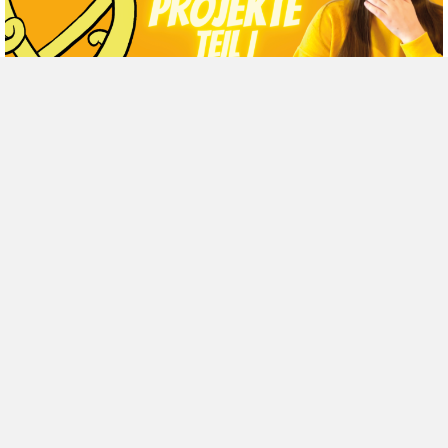
Unsere Welt
Projektmanagement in Animes, Teil I:
Erfolgreiche Projekte
Manchmal hat man Glück im Leben, und deine Arbeitskollegen
sind genauso nerdy wie du selbst. Sie reden bei der Kaffeepause
gerne über die neue Staffel Attack ...
Veröffentlicht von
Dascha
-
16 August 2022