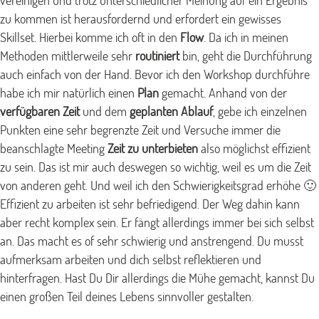
vereinigen und trotz unterschiedlicher Meinung auf ein Ergebnis
zu kommen ist herausfordernd und erfordert ein gewisses
Skillset. Hierbei komme ich oft in den
Flow
. Da ich in meinen
Methoden mittlerweile sehr
routiniert
bin, geht die Durchführung
auch einfach von der Hand. Bevor ich den Workshop durchführe
habe ich mir natürlich einen
Plan
gemacht. Anhand von der
verfügbaren Zeit
und dem
geplanten Ablauf
, gebe ich einzelnen
Punkten eine sehr begrenzte Zeit und Versuche immer die
beanschlagte Meeting
Zeit zu unterbieten
also möglichst effizient
zu sein. Das ist mir auch deswegen so wichtig, weil es um die Zeit
von anderen geht. Und weil ich den Schwierigkeitsgrad erhöhe 🙂
Effizient zu arbeiten ist sehr befriedigend. Der Weg dahin kann
aber recht komplex sein. Er fängt allerdings immer bei sich selbst
an. Das macht es of sehr schwierig und anstrengend. Du musst
aufmerksam arbeiten und dich selbst reflektieren und
hinterfragen. Hast Du Dir allerdings die Mühe gemacht, kannst Du
einen großen Teil deines Lebens sinnvoller gestalten.