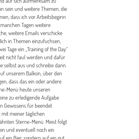
 und auf sich aufmerksam zu
n sein und weitere Themen, die
n, dass ich vor Arbeitsbeginn
n manchen Tagen weitere
che, weitere Emails verschicke
 Mich in Themen einzufuchsen,
wei Tage ein „Training of the Day“
it nicht faul werden und dafür
e selbst aus und schreibe dann
 auf unserem Balkon, über den
gen, dass das ein oder andere
rne-Menü heute unseren
eine zu erledigende Aufgabe
en Gewissens für beendet
 mit meiner täglichen
ähnten Sterne-Menü. Meist folgt
ein und eventuell noch ein
uf ein Bier, sondern auf ein gut