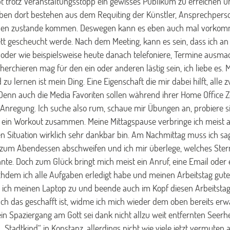
gibt trotz Veranstaltungsstopp ein gewisses Publikum zu erreichen
en dort bestehen aus dem Requiting der Künstler, Ansprechperso
eben zustande kommen. Deswegen kann es eben auch mal vorkomme
t gescheucht werde. Nach dem Meeting, kann es sein, dass ich a
e oder wie beispielsweise heute danach telefoniere, Termine ausma
herchieren mag für den ein oder anderen lästig sein, ich liebe es.
u lernen ist mein Ding. Eine Eigenschaft die mir dabei hilft, alle z
enn auch die Media Favoriten sollen während ihrer Home Office Ze
nregung. Ich suche also rum, schaue mir Übungen an, probiere si
ag ein Workout zusammen. Meine Mittagspause verbringe ich meist
 Situation wirklich sehr dankbar bin. Am Nachmittag muss ich sa
zum Abendessen abschweifen und ich mir überlege, welches Ste
te. Doch zum Glück bringt mich meist ein Anruf, eine Email oder 
achdem ich alle Aufgaben erledigt habe und meinen Arbeitstag gut
 ich meinen Laptop zu und beende auch im Kopf diesen Arbeitstag
ch das geschafft ist, widme ich mich wieder dem oben bereits erw
n Spaziergang am Gott sei dank nicht allzu weit entfernten Seerh
Stadtkind“ in Konstanz, allerdings nicht wie viele jetzt vermuten a