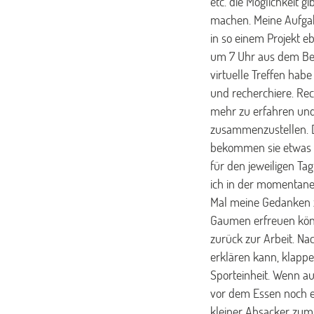
etc. die Möglichkeit 
machen. Meine Aufgab
in so einem Projekt 
um 7 Uhr aus dem Bet
virtuelle Treffen hab
und recherchiere. Rec
mehr zu erfahren und z
zusammenzustellen. D
bekommen sie etwas A
für den jeweiligen T
ich in der momentanen
Mal meine Gedanken 
Gaumen erfreuen könn
zurück zur Arbeit. N
erklären kann, klappe
Sporteinheit. Wenn au
vor dem Essen noch ei
kleiner Absacker zum „