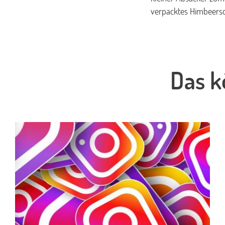
verpacktes Himbeers
Das k