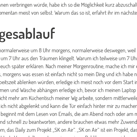
innen verbringen würde, habe ich so die Möglichkeit kurz abzuscha
momentan meist von selbst. Warum das so ist, erfahrt ihr im nächste
gesablauf
 normalerweise um 8 Uhr morgens, normalerweise deswegen, weil 
 um 7 Uhr aus den Träumen klingelt. Warum ich teilweise um 7 Uh
h euch später erklären. Nach meiner Morgenroutine, mache ich mir 
s, morgens was essen ist einfach nicht so mein Ding und ich habe 
itszeit ablenken würden, erledige ich meist noch vor dem Start in
en und Wäsche abhängen erledige ich, bevor ich meinen Laptop a
icht mehr am Küchentisch meiner Wg arbeite, sondern mittlerweile
ch nicht abgelenkt und kann die Tür einfach hinter mir zu machen.
 beginnt mit dem Lesen von Emails, die am Abend noch oder am 
ind schnell zu beantworten, andere brauchen etwas mehr Zuwend
m, das Daily zum Projekt „SK on Air“. „SK on Air“ ist ein Projekt, da