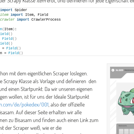
 der Scrapy Klasse
Item
erbt, und definieren für jede Eigenschaft e
import
 Spider
item
 import
 Item, Field
crawler
 import
 CrawlerProcess
n
(
Item
)
:
ield
()
 
Field
()
ield
()
 = 
Field
()
n = 
Field
()
hon mit dem eigentlichen Scraper loslegen.
e Scrapy Klasse als Vorlage und definieren den
nd einen Startpunkt. Da wir unseren eigenen
gen wollen, ist für uns der Ideale Startpunkt
n.com/de/pokedex/001
, also der offizielle
sasam. Auf dieser Seite erhalten wir alle
onen zu Bisasam und finden auch einen Link zum
it der Scraper weiß, wie er die