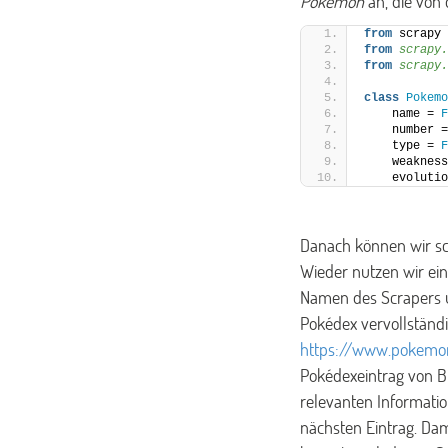
Pokemon
an, die von
from
 scrapy 
from 
scrapy.
from 
scrapy.
class
Pokemo
    name = 
F
    number =
    type = 
F
    weakness
    evolutio
Danach können wir sc
Wieder nutzen wir ein
Namen des Scrapers u
Pokédex vervollständi
https://www.pokemo
Pokédexeintrag von Bi
relevanten Informati
nächsten Eintrag. Dam