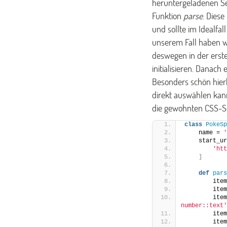
heruntergeladenen Sei
Funktion
parse
. Diese
und sollte im Idealfa
unserem Fall haben w
deswegen in der erste
initialisieren. Danac
Besonders schön hierb
direkt auswählen kan
die gewohnten CSS-Se
class
PokeSp
    name = 
'
    start_ur
'htt
]
def
pars
        item
        item
        item
number::text'
        item
        item