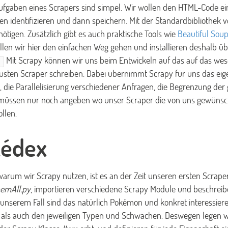
fgaben eines Scrapers sind simpel. Wir wollen den HTML-Code ein
en identifizieren und dann speichern. Mit der Standardbibliothek v
ötigen. Zusätzlich gibt es auch praktische Tools wie
Beautiful Sou
len wir hier den einfachen Weg gehen und installieren deshalb ü
Mit Scrapy können wir uns beim Entwickeln auf das auf das wes
sten Scraper schreiben. Dabei übernimmt Scrapy für uns das eige
 die Parallelisierung verschiedener Anfragen, die Begrenzung der 
 müssen nur noch angeben wo unser Scraper die von uns gewünsch
llen.
kédex
warum wir Scrapy nutzen, ist es an der Zeit unseren ersten Scraper
emAll.py
, importieren verschiedene Scrapy Module und beschreibe
unserem Fall sind das natürlich Pokémon und konkret interessier
ls auch den jeweiligen Typen und Schwächen. Deswegen legen wir