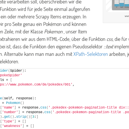
te verarbeiten soll, überschreiben wir die
 Funktion wird für jede Seite einmal aufgerufen
ll ein oder mehrere Scrapy Items erzeugen. In
ww
ir pro Seite genau ein Pokémon und können
n Zeile, mit der Klasse
Pokemon
, unser Item
h extrahieren wir aus dem HTML-Code, über die Funktion
css
, die fü
ei ist, dass die Funktion den eigenen Pseudoselektor
::text
impleme
n. Alternativ kann man man auch mit
XPath-Selektoren
arbeiten, 
lektoren.
ider
(
Spider
)
:
pokeSpider'
ls = 
[
ps://www.pokemon.com/de/pokedex/001'
,
e
(
self, response
)
:
 = 
Pokemon
()
[
'name'
]
 = response.
css
(
'.pokedex-pokemon-pagination-title div::
[
'number'
]
 = response.
css
(
'.pokedex-pokemon-pagination-title .po
)
.
get
()
.
strip
()[
3
:
]
[
'type'
]
 = 
[]
[
'weakness'
]
 = 
[]