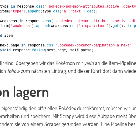
type 
in
 response.
css
(
'.pokedex-pokemon-attributes.active .dtm-ty
item
[
'type'
]
.
append
(
type.
css
(
'a ::text'
)
.
get
())
weakness 
in
 response.
css
(
'.pokedex-pokemon-attributes.active .dt
item
[
'weakness'
]
.
append
(
weakness.
css
(
'a span::text'
)
.
get
()
.
strip
d
 item
next_page 
in
 response.
css
(
'.pokedex-pokemon-pagination a.next'
)
:
yield
 response.
follow
(
next_page, self.parse
)
üllt sind, übergeben wir das Pokémon mit
yield
an die Item-Pipelin
tion
follow
zum nächsten Eintrag, und dieser führt dort dann wiede
n lagern
 eigenständig den offiziellen Pokédex durchkämmt, müssen wir 
erarbeiten und speichern. Mit Scrapy wird diese Aufgabe meist über
chdem sie von einem Scraper gefunden wurden. Eine Pipeline bes