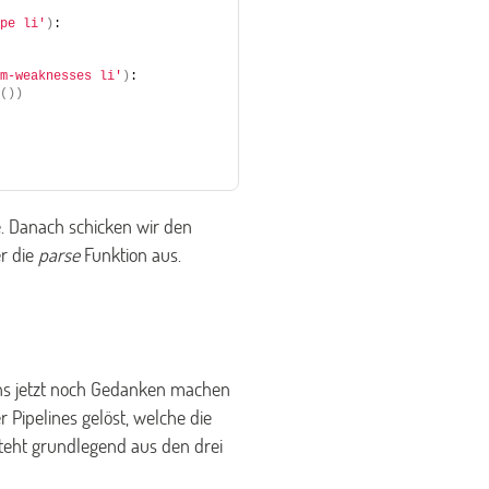
pe li'
)
:
m-weaknesses li'
)
:
())
e. Danach schicken wir den
r die
parse
Funktion aus.
uns jetzt noch Gedanken machen
 Pipelines gelöst, welche die
teht grundlegend aus den drei